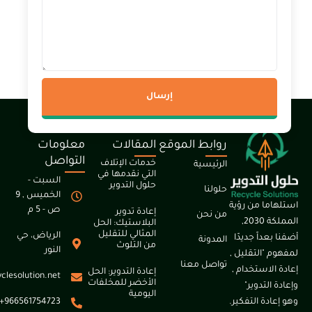
إرسال
روابط الموقع
المقالات
معلومات
التواصل
خدمات الإتلاف
الرئيسية
التي نقدمها في
السبت -
حلول التدوير
حلولنا
الخميس , 9
ما من رؤية
ص - 5 م
إعادة تدوير
من نحن
المملكة 2030,
البلاستيك: الحل
المثالي للتقليل
الرياض، حي
عداّ جديدّا
المدونة
من التلوث
النور
"التقليل ,
تواصل معنا
لاستخدام ,
إعادة التدوير: الحل
info@recyclesolution.net
الأخضر للمخلفات
التدوير"
اليومية
دة التفكير.
966561754723+