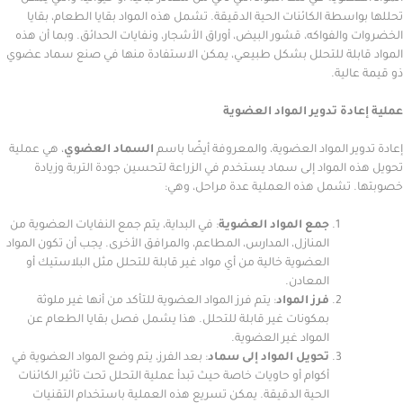
سطة الكائنات الحية الدقيقة. تشمل هذه المواد بقايا الطعام، بقايا
الفواكه، قشور البيض، أوراق الأشجار، ونفايات الحدائق. وبما أن هذه
بلة للتحلل بشكل طبيعي، يمكن الاستفادة منها في صنع سماد عضوي
لية.
دة تدوير المواد العضوية
ر المواد العضوية، والمعروفة أيضًا باسم
السماد العضوي
، هي عملية
المواد إلى سماد يستخدم في الزراعة لتحسين جودة التربة وزيادة
تشمل هذه العملية عدة مراحل، وهي:
جمع المواد العضوية
: في البداية، يتم جمع النفايات العضوية من
المنازل، المدارس، المطاعم، والمرافق الأخرى. يجب أن تكون المواد
العضوية خالية من أي مواد غير قابلة للتحلل مثل البلاستيك أو
المعادن.
فرز المواد
: يتم فرز المواد العضوية للتأكد من أنها غير ملوثة
بمكونات غير قابلة للتحلل. هذا يشمل فصل بقايا الطعام عن
المواد غير العضوية.
تحويل المواد إلى سماد
: بعد الفرز، يتم وضع المواد العضوية في
أكوام أو حاويات خاصة حيث تبدأ عملية التحلل تحت تأثير الكائنات
الحية الدقيقة. يمكن تسريع هذه العملية باستخدام التقنيات