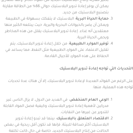
بكثير مقارنة بإنتاج البلاستيك الجديد من المواد الخام. وفقًا للتقارير،
يمكن أن يوفر إعادة تدوير البلاستيك حوالي 66% من الطاقة مقارنة
بتصنيع البلاستيك من جديد.
حماية الحياة البرية
: البلاستيك لا يتفكك بسهولة في الطبيعة
ويمكن أن يضر بالحيوانات البحرية والبرية، حيث يبتلعه الكثير منها
معتقدين أنه غذاء. إعادة تدوير البلاستيك يقلل من هذه المخاطر
ويحمي الحياة البرية.
توفير الموارد الطبيعية
: من خلال إعادة تدوير البلاستيك، يتم
تقليل الاعتماد على الموارد الطبيعية مثل النفط، مما يساعد في
الحفاظ على هذه الموارد للأجيال القادمة.
لتي تواجه إعادة تدوير البلاستيك
من الفوائد العديدة لإعادة تدوير البلاستيك، إلا أن هناك عدة تحديات
العملية، منها:
الوعي العام المنخفض
: في العديد من الدول، لا يزال الناس غير
مدركين لأهمية إعادة تدوير البلاستيك وكيفية فصل المواد القابلة
للتدوير عن غيرها من النفايات.
الاقتصاد المتعلق بالبلاستيك
: بينما قد تبدو إعادة تدوير
البلاستيك أكثر صداقة للبيئة، فإنها قد تكون أقل ربحية في بعض
الحالات من إنتاج البلاستيك الجديد، خاصة في حال كانت تكلفة