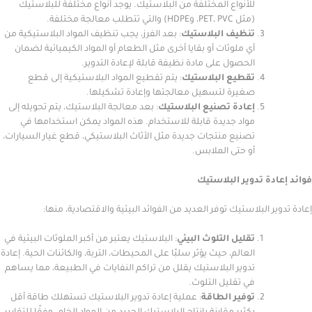
للأنواع المختلفة من البلاستيك. يوجد أنواع مختلفة للبلاستيك
(مثل PET، PVC، وHDPE) والتي تتطلب معالجة مختلفة.
تنظيف البلاستيك
: بعد الفرز، يجب تنظيف المواد البلاستيكية من
أي ملوثات أو بقايا أخرى مثل الطعام أو المواد الكيميائية لضمان
الحصول على مادة نظيفة قابلة لإعادة التدوير.
تقطيع البلاستيك
: يتم تقطيع المواد البلاستيكية إلى قطع
صغيرة لتسهيل معالجتها وإعادة تشكيلها.
إعادة تصنيع البلاستيك
: بعد معالجة البلاستيك، يتم تحويله إلى
مواد جديدة قابلة للاستخدام. هذه المواد يمكن استخدامها في
تصنيع منتجات جديدة مثل الأثاث البلاستيكي، قطع غيار السيارات،
أو حتى الملابس.
دة تدوير البلاستيك
 البلاستيك توفر العديد من الفوائد البيئية والاقتصادية، منها:
تقليل التلوث البيئي
: البلاستيك يعتبر من أكبر الملوثات البيئية في
العالم، حيث يؤثر سلبًا على المحيطات، التربة، والكائنات الحية. إعادة
تدوير البلاستيك يقلل من تراكم النفايات في الطبيعة، مما يساهم
في تقليل التلوث.
توفير الطاقة
: عملية إعادة تدوير البلاستيك تستهلك طاقة أقل