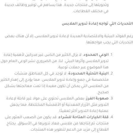
وتحويلها إلى منتجات جديدة. هذا يساهم في توفير وظائف جديدة
في مختلف القطاعات.
التي تواجه إعادة تدوير الملابس
د البيئية والاقتصادية العديدة لإعادة تدوير الملابس، إلا أن هناك بعض
لتي يجب مواجهتها:
الوعي المحدود
: لا يزال الكثير من الناس غير مدركين لأهمية إعادة
تدوير الملابس وأثرها البيئي. لذا، من الضروري نشر الوعي العام حول
هذا الموضوع عبر حملات توعية.
البنية التحتية المحدودة
: لا توجد في كل المناطق منشآت
متخصصة في جمع وإعادة تدوير الملابس. مما يؤدي إلى إهدار الكثير
من الملابس التي يمكن أن تكون مفيدة إذا تمت معالجتها بشكل
صحيح.
صعوبة الفرز
: بعض الملابس تحتوي على مواد غير قابلة لإعادة
التدوير مثل الأزرار المعدنية أو الأقمشة المختلطة، مما يجعل
عملية إعادة التدوير أكثر تعقيدًا.
قلة الخيارات المتاحة للشراء
: قد يكون من الصعب العثور على
منتجات تم إنتاجها من ملابس معاد تدويرها في الأسواق. يحتاج
القطاع إلى مزيد من الدعم لتطوير هذه المنتجات.