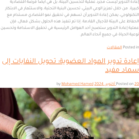
وير ليست مجرد عملية لتحسين البيئة، بل هي أيضًا فرصة اقتصادية
لال تعزيز الوعي البيئي، تحسين البنية التحتية، والاستثمار في الابتكار
ي، يمكن إعادة التدوير أن تسهم في تحقيق نمو اقتصادي مستدام مع
 البيئة للأجيال القادمة. إذا تم تنفيذ هذه الحلول بشكل فعال، فإن
دة التدوير ستصبح أحد العوامل الرئيسية في تحقيق الاستدامة وتحسين
اة في جميع أنحاء العالم.
المقالات
تدوير المواد العضوية: تحويل النفايات إلى
مفيد
Mohamed Hamed
by
Po