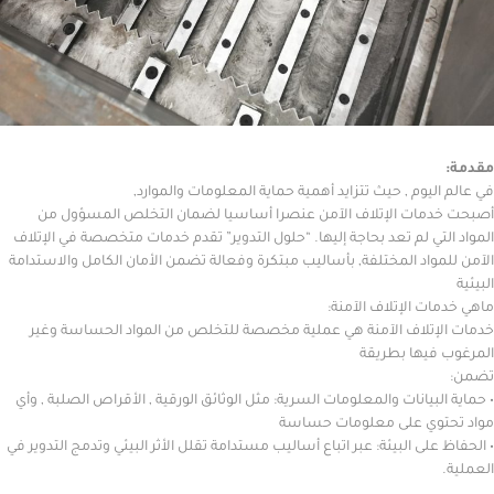
يوم , حيث تتزايد أهمية حماية المعلومات والموارد,
ات الإتلاف الآمن عنصرا أساسيا لضمان التخلص المسؤول من
ي لم تعد بحاجة إليها. “حلول التدوير” تقدم خدمات متخصصة في الإتلاف
اد المختلفة, بأساليب مبتكرة وفعالة تضمن الأمان الكامل والاستدامة
 الإتلاف الآمنة:
تلاف الآمنة هي عملية مخصصة للتخلص من المواد الحساسة وغير
يها بطريقة
بيانات والمعلومات السرية: مثل الوثائق الورقية , الأقراص الصلبة , وأي
وي على معلومات حساسة
لى البيئة: عبر اتباع أساليب مستدامة تقلل الأثر البيئي وتدمج التدوير في