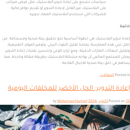
سياسات تشجع على إعادة تدوير البلاستيك، مثل فرض ضرائب
على البلاستيك غير القابل لإعادة التدوير أو تقديم حوافز مالية
للشركات التي تستخدم البلاستيك المعاد تدويره.
ير البلاستيك هي خطوة أساسية نحو تحقيق بيئة صحية ومستدامة. من
هذه الممارسة، يمكننا تقليل التلوث البيئي، وتوفير الموارد الطبيعية،
عاثات الغازات الدفيئة. ومع تزايد الوعي وتحسين تقنيات إعادة التدوير،
تمع العالمي أن يواجه مشكلة البلاستيك بطريقة فعّالة وناجحة، مما
لق بيئة صحية للأجيال القادمة.
المقالات
التدوير: الحل الأخضر للمخلفات اليومية
Mohamed Hamed
by
Po