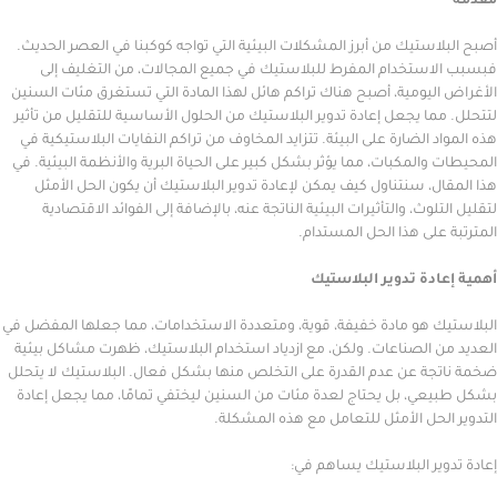
ستيك من أبرز المشكلات البيئية التي تواجه كوكبنا في العصر الحديث.
ستخدام المفرط للبلاستيك في جميع المجالات، من التغليف إلى
يومية، أصبح هناك تراكم هائل لهذا المادة التي تستغرق مئات السنين
ا يجعل إعادة تدوير البلاستيك من الحلول الأساسية للتقليل من تأثير
 الضارة على البيئة. تتزايد المخاوف من تراكم النفايات البلاستيكية في
المكبات، مما يؤثر بشكل كبير على الحياة البرية والأنظمة البيئية. في
، سنتناول كيف يمكن لإعادة تدوير البلاستيك أن يكون الحل الأمثل
وث، والتأثيرات البيئية الناتجة عنه، بالإضافة إلى الفوائد الاقتصادية
لى هذا الحل المستدام.
دة تدوير البلاستيك
 هو مادة خفيفة، قوية، ومتعددة الاستخدامات، مما جعلها المفضل في
 الصناعات. ولكن، مع ازدياد استخدام البلاستيك، ظهرت مشاكل بيئية
ة عن عدم القدرة على التخلص منها بشكل فعال. البلاستيك لا يتحلل
ي، بل يحتاج لعدة مئات من السنين ليختفي تمامًا، مما يجعل إعادة
حل الأمثل للتعامل مع هذه المشكلة.
ر البلاستيك يساهم في: