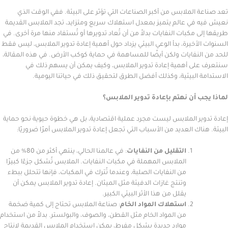
الملابس من أكبر الصناعات التي تؤثر على البيئة. ففي الوقت الذي
في عالم يتميز بمعدل استهلاك سريع ومتزايد، تجد الملابس القديمة
 مكبات النفايات بدلاً من أن تُعاد تدويرها أو تُستفاد منها مرة أخرى. في
أخيرة، بدأ الوعي البيئي يزداد حول أهمية إعادة تدوير الملابس، ليس فقط
نفايات ولكن أيضًا للمساهمة في حماية كوكب الأرض. في هذه المقالة،
ى أهمية إعادة تدوير الملابس، وكيف يمكن أن يسهم ذلك في
البيئية، وكذلك أفضل الطرق لتحقيق ذلك في حياتنا اليومية.
 أن نهتم بإعادة تدوير الملابس؟
ير الملابس ليست مجرد عملية اقتصادية، بل هي خطوة حيوية نحو حماية
اك العديد من الأسباب التي تجعل إعادة تدوير الملابس أمرًا ضروريًا:
التقليل من النفايات
: في عالمنا الحالي، ينتهي أكثر من 80% من
الملابس المهملة في مكبات النفايات. الملابس تُشكل جزءًا كبيرًا
من النفايات الصلبة، وعندما تُترك في المكبات، فإنها تتحلل ببطء
وتنتج غازات الدفيئة مثل الميثان. إعادة تدوير الملابس يمكن أن
يقلل من هذا الأثر البيئي الكبير.
استهلاك المواد الخام
: صناعة الملابس تحتاج إلى كمية ضخمة
من المواد الخام مثل القطن، والصوف، والبولستر. بدلاً من استخدام
موارد جديدة بشكل مفرط، يمكن استخدام الملابس القديمة لإنتاج