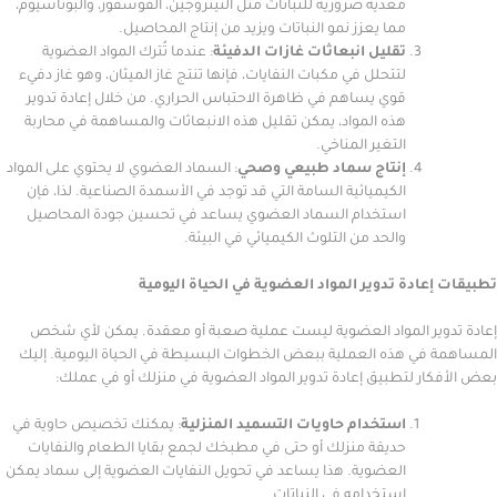
مغذية ضرورية للنباتات مثل النيتروجين، الفوسفور، والبوتاسيوم،
مما يعزز نمو النباتات ويزيد من إنتاج المحاصيل.
تقليل انبعاثات غازات الدفيئة
: عندما تُترك المواد العضوية
لتتحلل في مكبات النفايات، فإنها تنتج غاز الميثان، وهو غاز دفيء
قوي يساهم في ظاهرة الاحتباس الحراري. من خلال إعادة تدوير
هذه المواد، يمكن تقليل هذه الانبعاثات والمساهمة في محاربة
التغير المناخي.
إنتاج سماد طبيعي وصحي
: السماد العضوي لا يحتوي على المواد
الكيميائية السامة التي قد توجد في الأسمدة الصناعية. لذا، فإن
استخدام السماد العضوي يساعد في تحسين جودة المحاصيل
والحد من التلوث الكيميائي في البيئة.
عادة تدوير المواد العضوية في الحياة اليومية
ير المواد العضوية ليست عملية صعبة أو معقدة. يمكن لأي شخص
في هذه العملية ببعض الخطوات البسيطة في الحياة اليومية. إليك
ر لتطبيق إعادة تدوير المواد العضوية في منزلك أو في عملك:
استخدام حاويات التسميد المنزلية
: يمكنك تخصيص حاوية في
حديقة منزلك أو حتى في مطبخك لجمع بقايا الطعام والنفايات
العضوية. هذا يساعد في تحويل النفايات العضوية إلى سماد يمكن
استخدامه في النباتات.