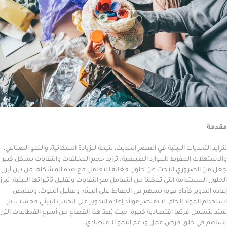
حديات البيئية في العصر الحديث، نتيجة للزيادة السكانية، والنمو الصناعي،
 المفرط للموارد الطبيعية. تزايد حجم المخلفات والنفايات بشكل كبير
ضروري البحث عن حلول فعّالة للتعامل مع هذه المشكلة. من بين أبرز
تدامة التي تمكّننا من التعامل مع النفايات وتقليل تأثيراتها البيئية، تبرز
وير كأداة قوية تسهم في الحفاظ على البيئة، وتقليل التلوث، وتقليص
مواد الخام. لا تقتصر فوائد إعادة التدوير على الجانب البيئي فحسب، بل
 فرصًا اقتصادية كبيرة، حيث يُعدّ هذا القطاع من أسرع القطاعات التي
خلق فرص عمل ودعم النمو الاقتصادي.