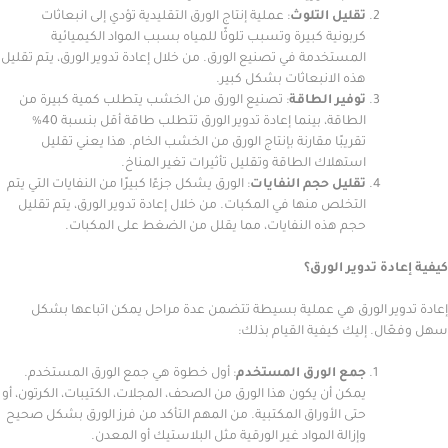
تقليل التلوث
: عملية إنتاج الورق التقليدية تؤدي إلى انبعاثات
كربونية كبيرة وتسبب تلوثًا للمياه بسبب المواد الكيميائية
المستخدمة في تصنيع الورق. من خلال إعادة تدوير الورق، يتم تقليل
هذه الانبعاثات بشكل كبير.
توفير الطاقة
: تصنيع الورق من الخشب يتطلب كمية كبيرة من
الطاقة، بينما إعادة تدوير الورق تتطلب طاقة أقل بنسبة 40%
تقريبًا مقارنة بإنتاج الورق من الخشب الخام. هذا يعني تقليل
استهلاك الطاقة وتقليل تأثيرات تغير المناخ.
تقليل حجم النفايات
: الورق يشكل جزءًا كبيرًا من النفايات التي يتم
التخلص منها في المكبات. من خلال إعادة تدوير الورق، يتم تقليل
حجم هذه النفايات، مما يقلل من الضغط على المكبات.
ة تدوير الورق؟
ير الورق هي عملية بسيطة تتضمن عدة مراحل يمكن اتباعها بشكل
. إليك كيفية القيام بذلك:
جمع الورق المستخدم
: أول خطوة هي جمع الورق المستخدم.
يمكن أن يكون هذا الورق من الصحف، المجلات، الكتيبات، الكرتون، أو
حتى الأوراق المكتبية. من المهم التأكد من فرز الورق بشكل صحيح
وإزالة المواد غير الورقية مثل البلاستيك أو المعدن.