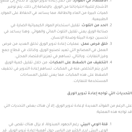
الاقتصاد في الموارد
: من خلال إعادة تدوير الورق، لا نحتاج إلى قطع
الأشجار لتلبية احتياجاتنا من الورق. بالإضافة إلى ذلك، يتم توفير
كميات كبيرة من الماء والطاقة، مما يساعد في الحفاظ على الموارد
الطبيعية.
الحد من التلوث
: تقليل استخدام المواد الكيميائية الضارة في
صناعة الورق يعني تقليل التلوث المائي والهوائي. وهذا يساعد في
تحسين جودة البيئة وصحة الإنسان.
خلق فرص عمل
: عمليات إعادة تدوير الورق تخلق العديد من فرص
العمل في المصانع التي تعيد تصنيع الورق، وكذلك في قطاع جمع
وفرز النفايات. وبالتالي، تساهم في تعزيز الاقتصاد المحلي.
التخفيف من الضغط على المكبات
: من خلال تقليل كمية الورق
الذي يتم التخلص منه في المكبات، تساهم إعادة التدوير في تخفيف
الضغط على هذه المكبات، مما يعني تقليل المساحات
المستخدمة للنفايات.
لتي تواجه إعادة تدوير الورق
من الفوائد العديدة لإعادة تدوير الورق، إلا أن هناك بعض التحديات التي
ذه العملية:
قلة الوعي البيئي
: رغم الجهود المبذولة، لا يزال هناك نقص في
الوعي البيئي لدى الكثير من الناس حول أهمية إعادة تدوير الورق. قد