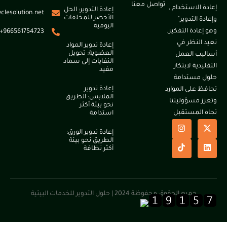
تواصل معنا
لاستخدام ,
إعادة التدوير: الحل
info@recyclesolution.net
الأخضر للمخلفات
التدوير"
اليومية
دة التفكير.
966561754723+
لنظر في
إعادة تدوير المواد
العضوية: تحويل
 العمل
النفايات إلى سماد
ية لابتكار
مفيد
مستدامة
إعادة تدوير
على الموارد
الملابس: الطريق
مسؤوليتنا
نحو بيئة أكثر
لمستقبل
استدامة
إعادة تدوير الورق:
الطريق نحو بيئة
أكثر نظافة
جميع الحقوق محفوظة 2024 | حلول التدوير للخدمات البيئية