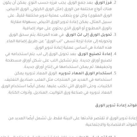
فرز الورق
: بعد جمع الورق، يجب فرزه حسب النوع. يمكن أن يكون
هناك أنواع مختلفة من الورق (مثل الورق الكرتوني، الورق الأبيض،
الورق المقوى) وكل نوع يتطلب عملية تدوير مختلفة قليلاً. على
سبيل المثال، يمكن إعادة تدوير الورق الأبيض بسهولة مقارنة
بالورق المطبوع أو الورق الذي يحتوي على مواد إضافية.
تحويل الورق إلى لبّ الورق
: في هذه المرحلة، يتم سحق الورق
وتحويله إلى مادة لزجة تسمى “لب الورق” عن طريق إضافة الماء.
هذه المادة هي أساس عملية إعادة تدوير الورق.
إعادة تصنيع الورق
: بعد تحويل الورق إلى لب، يتم استخدامه في
تصنيع أوراق جديدة. يتم تشكيل اللب على شكل أوراق مسطحة
وتجفيفها، ثم يمكن استخدامها في إنتاج أوراق جديدة.
استخدام الورق المعاد تدويره
: الورق المعاد تدويره يمكن
استخدامه في العديد من المنتجات مثل العلب، صناديق التغليف،
الكتيبات، وحتى الأوراق التي نكتب عليها. يمكن أيضًا استخدام الورق
المعاد تدويره في صناعة ورق التواليت، المناديل، وأدوات الكتابة.
ة تدوير الورق
ر الورق لا تقتصر فائدتها على البيئة فقط، بل تشمل أيضًا العديد من
قتصادية والاجتماعية: