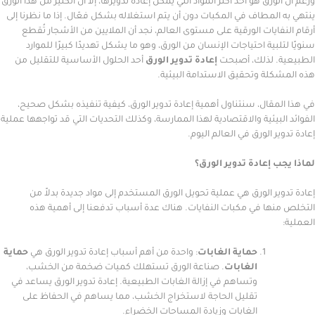
رق هو أحد أكثر المواد التي يمكن إعادة تدويرها، إلا أن الكثير من هذا الورق
لمطاف في المكبات دون أن يتم استغلاله بشكل فعّال. إذا ما نظرنا إلى
ايات الورقية على مستوى العالم، نجد أن الملايين من الأشجار تُقطع
ية احتياجات الإنسان من الورق، وهو ما يشكل تهديدًا كبيرًا للموارد
 لذلك، أصبحت
إعادة تدوير الورق
أحد الحلول الأساسية للتقليل من
ة وتحقيق الاستدامة البيئية.
قال، سنتناول أهمية إعادة تدوير الورق، كيفية تنفيذه بشكل صحيح،
بيئية والاقتصادية لهذا الممارسة، وكذلك التحديات التي قد تواجهها عملية
 الورق في العالم اليوم.
إعادة تدوير الورق؟
ر الورق هي عملية تحويل الورق المستخدم إلى مواد جديدة بدلاً من
ها في مكبات النفايات. هناك عدة أسباب تدفعنا إلى أهمية هذه
حماية الغابات
: واحدة من أهم أسباب إعادة تدوير الورق هي
حماية
الغابات
. صناعة الورق تستهلك كميات ضخمة من الخشب،
وتساهم في إزالة الغابات الطبيعية. إعادة تدوير الورق يساعد في
تقليل الحاجة لاستخراج الخشب، مما يساهم في الحفاظ على
الغابات وزيادة المساحات الخضراء.