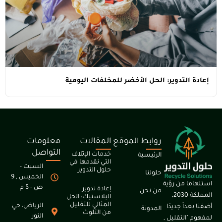
 التدوير: الحل الأخضر للمخلفات اليومية
روابط الموقع
المقالات
معلومات
التواصل
خدمات الإتلاف
الرئيسية
التي نقدمها في
السبت -
حلول التدوير
حلولنا
الخميس , 9
ما من رؤية
ص - 5 م
إعادة تدوير
من نحن
المملكة 2030,
البلاستيك: الحل
المثالي للتقليل
الرياض، حي
عداّ جديدّا
المدونة
من التلوث
النور
"التقليل ,